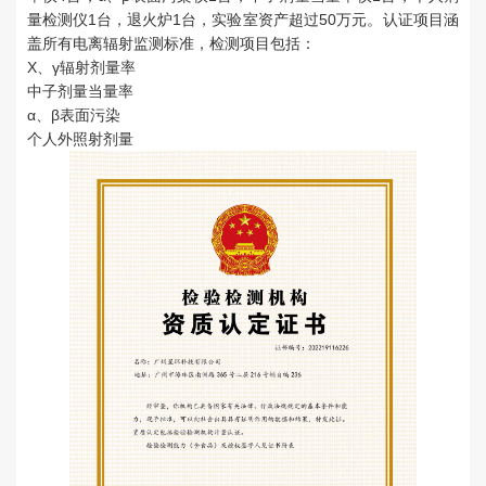
量检测仪
1
台，退火炉
1
台，实验室资产超过
50
万元。认证项目涵
盖所有电离辐射监测标准，检测项目包括：
X
、γ辐射剂量率
中子剂量当量率
α、β表面污染
个人外照射剂量